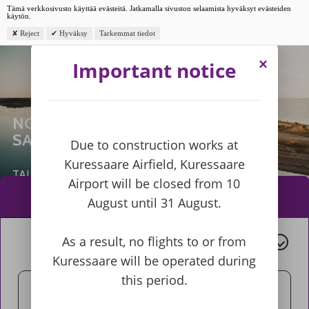
Tämä verkkosivusto käyttää evästeitä. Jatkamalla sivuston selaamista hyväksyt evästeiden
käytön.
Suomi
SUOMI |
Reject
Hyväksy
Tarkemmat tiedot
×
Important notice
NOPEIN REITTI HIIDENMAALLE JA
SAARENMAALLE
Due to construction works at
Kuressaare Airfield, Kuressaare
TALLINNA-KÄRDLA JA TALLINNA-KURESSAARE
Airport will be closed from 10
NYXAIRLILLA
August until 31 August.
MENO-PALUU
YHDENSUUNTAINEN
As a result, no flights to or from
Kuressaare will be operated during
this period.